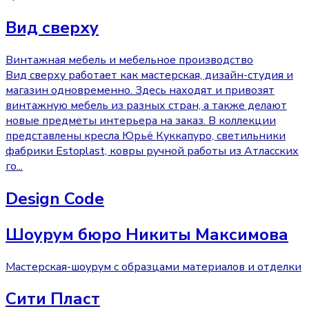
Вид сверху
Винтажная мебель и мебельное производство
Вид сверху работает как мастерская, дизайн-студия и
магазин одновременно. Здесь находят и привозят
винтажную мебель из разных стран, а также делают
новые предметы интерьера на заказ. В коллекции
представлены кресла Юрьё Куккапуро, светильники
фабрики Estoplast, ковры ручной работы из Атласских
го
...
Design Code
Шоурум бюро Никиты Максимова
Мастерская-шоурум с образцами материалов и отделки
Сити Пласт