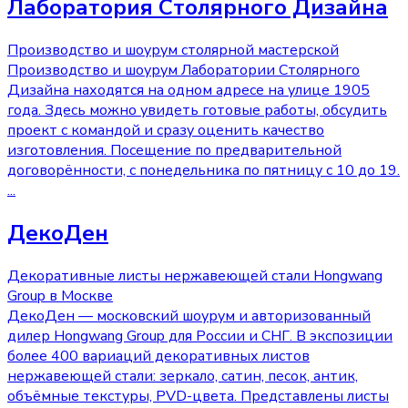
Лаборатория Столярного Дизайна
Производство и шоурум столярной мастерской
Производство и шоурум Лаборатории Столярного
Дизайна находятся на одном адресе на улице 1905
года. Здесь можно увидеть готовые работы, обсудить
проект с командой и сразу оценить качество
изготовления. Посещение по предварительной
договорённости, с понедельника по пятницу с 10 до 19.
...
ДекоДен
Декоративные листы нержавеющей стали Hongwang
Group в Москве
ДекоДен — московский шоурум и авторизованный
дилер Hongwang Group для России и СНГ. В экспозиции
более 400 вариаций декоративных листов
нержавеющей стали: зеркало, сатин, песок, антик,
объёмные текстуры, PVD-цвета. Представлены листы