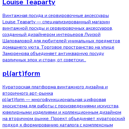
Louise Teaparty
Винтажная посуда и сервировочные аксессуары
Louise Teaparty — специализированный магазин
винтажной посуды и сервировочных аксессуаров,
созданный дизайнером интерьеров Луизой
Шаповаловой для любителей уникальных предметов
домашнего уюта. Торговое пространство на улице
Заморенова объединяет антикварную посуду
различных эпох и стран, от советски
...
pl(art)form
Кураторская платформа винтажного дизайна и
вторичного арт-рынка
pl(art)form — многофункциональная цифровая
экосистема для работы с произведениями искусства,
ювелирными изделиями и коллекционным дизайном
на вторичном рынке. Проект объединяет кураторский
подход к формированию каталога с комплексным