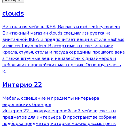
clouds
Винтажная мебель IKEA, Bauhaus и mid century modern
Винтажный магазин clouds специализируется на
винтажной IKEA и предпочитает вещи в стиле Bauhaus
и mid century modern. В ассортименте светильники,
кресла, стулья, столы и посуда середины прошлого века,
а также штучные вещи неизвестных дизайнеров и
небольших европейских мастерских. Основную часть
к
...
Интерио 22
Мебель, освещение и предметы интерьера
европейских брендов
Интерио 22 – шоурум европейской мебели, света и
предметов для интерьера. В пространстве собрана
подборка предметов, которые можно рассмотреть