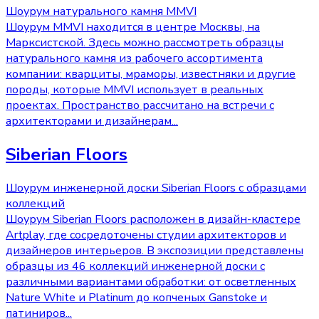
Шоурум натурального камня MMVI
Шоурум MMVI находится в центре Москвы, на
Марксистской. Здесь можно рассмотреть образцы
натурального камня из рабочего ассортимента
компании: кварциты, мраморы, известняки и другие
породы, которые MMVI использует в реальных
проектах. Пространство рассчитано на встречи с
архитекторами и дизайнерам
...
Siberian Floors
Шоурум инженерной доски Siberian Floors с образцами
коллекций
Шоурум Siberian Floors расположен в дизайн-кластере
Artplay, где сосредоточены студии архитекторов и
дизайнеров интерьеров. В экспозиции представлены
образцы из 46 коллекций инженерной доски с
различными вариантами обработки: от осветленных
Nature White и Platinum до копченых Ganstoke и
патиниров
...