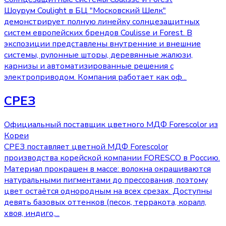
Шоурум Coulight в БЦ "Московский Шелк"
демонстрирует полную линейку солнцезащитных
систем европейских брендов Coulisse и Forest. В
экспозиции представлены внутренние и внешние
системы, рулонные шторы, деревянные жалюзи,
карнизы и автоматизированные решения с
электроприводом. Компания работает как оф
...
CРЕЗ
Официальный поставщик цветного МДФ Forescolor из
Кореи
СРЕЗ поставляет цветной МДФ Forescolor
производства корейской компании FORESCO в Россию.
Материал прокрашен в массе: волокна окрашиваются
натуральными пигментами до прессования, поэтому
цвет остаётся однородным на всех срезах. Доступны
девять базовых оттенков (песок, терракота, коралл,
хвоя, индиго,
...