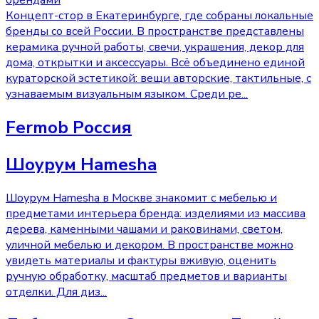
Концепт-стор в Екатеринбурге, где собраны локальные
бренды со всей России. В пространстве представлены
керамика ручной работы, свечи, украшения, декор для
дома, открытки и аксессуары. Всё объединено единой
кураторской эстетикой: вещи авторские, тактильные, с
узнаваемым визуальным языком. Среди ре
...
Fermob Россия
Шоурум Hamesha
Шоурум Hamesha в Москве знакомит с мебелью и
предметами интерьера бренда: изделиями из массива
дерева, каменными чашами и раковинами, светом,
уличной мебелью и декором. В пространстве можно
увидеть материалы и фактуры вживую, оценить
ручную обработку, масштаб предметов и варианты
отделки. Для диз
...