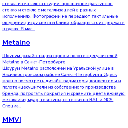
стекла из каталога студии: прозрачное фактурное
стекло и стекло с металлизацией в разных
исполнениях. Фотографии не передают тактильные
ощущения, игру света и блики, образцы стоит держать
в руках. В мас
...
Metalno
Шоурум дизайн-радиаторов и полотенцесушителей
Metalno в Санкт-Петербурге
Шоурум Metalno расположен на Уральской улице в
Василеостровском районе Санкт-Петербурга. Здесь
можно посмотреть дизайн-радиаторы, конвекторы и
полотенцесушители из собственного производства
бренда, потрогать покрытия и сравнить цвета вживую:
металлики, муар, текстуры, оттенки по RAL и NCS.
Специа
...
MMVI