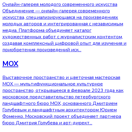
Онлайн-галерея молодого современного искусства
Объединение — онлайн-галерея современного
искусства, специализирующаяся на произведениях
молодых авторов и интегрированная с независимым
медиа. Платформа объединяет каталог
художественных работ с журналистским контентом,
создавая комплексный цифровой опыт для изучения и
приобретения произведений иск
...
МОХ
Выставочное пространство и цветочная мастерская
МОХ — мультифункциональное культурное
пространство, открывшееся в феврале 2023 года как
московское представительство петербургского
ландшафтного бюро МОХ, основанного Дмитрием
Голубевым и ландшафтным архитектором Юрием
Фоменко. Московский проект объединяет партнера
бюро Дмитрия Голубева и арт-директ
...