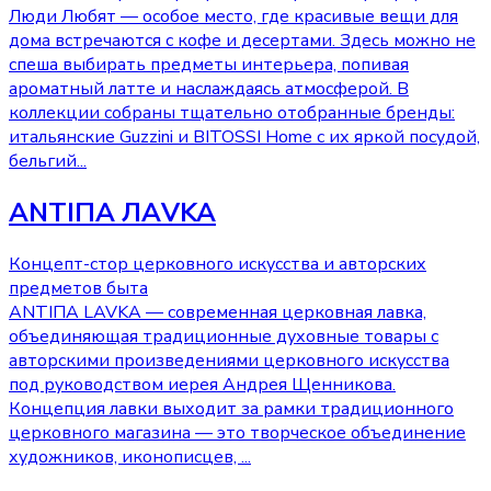
Люди Любят — особое место, где красивые вещи для
дома встречаются с кофе и десертами. Здесь можно не
спеша выбирать предметы интерьера, попивая
ароматный латте и наслаждаясь атмосферой. В
коллекции собраны тщательно отобранные бренды:
итальянские Guzzini и BITOSSI Home с их яркой посудой,
бельгий
...
ANTIПА ЛАVKA
Концепт-стор церковного искусства и авторских
предметов быта
ANTIПА LAVKA — современная церковная лавка,
объединяющая традиционные духовные товары с
авторскими произведениями церковного искусства
под руководством иерея Андрея Щенникова.
Концепция лавки выходит за рамки традиционного
церковного магазина — это творческое объединение
художников, иконописцев,
...