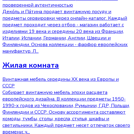
проверенной аутентичностью
Декóль и Пáтина продает винтажную посуду и
предметы сервировки через онлайн-каталог. Каждый
предмет проходит через отбор - магазин работает с
изделиями 19 века и середины 20 века из Франции,
Италии, Испании, Германии, Англии, Швеции и
Финляндии. Основа коллекции - фарфор европейских
мануфактур. Л
...
Жилая комната
Винтажная мебель середины XX века из Европы и
СССР
Cобирает винтажную мебель эпохи расцвета
европейского дизайна. В коллекции предметы 1950-
1990-х годов из Чехословакии, Румынии, ГДР, Польши,
Финляндии и СССР. Основу ассортимента составляют
комоды, тумбы, столы, кресла, стулья, шкафы и
светильники. Каждый предмет несет отпечаток своего
времени: ч
...