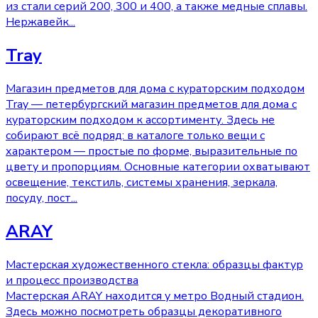
из стали серий 200, 300 и 400, а также медные сплавы.
Нержавейк
...
Tray
Магазин предметов для дома с кураторским подходом
Tray — петербургский магазин предметов для дома с
кураторским подходом к ассортименту. Здесь не
собирают всё подряд: в каталоге только вещи с
характером — простые по форме, выразительные по
цвету и пропорциям. Основные категории охватывают
освещение, текстиль, системы хранения, зеркала,
посуду, пост
...
ARAY
Мастерская художественного стекла: образцы фактур
и процесс производства
Мастерская ARAY находится у метро Водный стадион.
Здесь можно посмотреть образцы декоративного