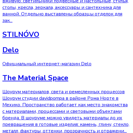
вживую: светильники подвесные и настольные, стулья,
столы, кресла, зеркала, аксессуары и сантехника для
ванной. Отдельно выставлены образцы отделок для
зак
...
STILNÓVO
Delo
Официальный интернет-магазин Delo
The Material Space
Шоурум материалов, света и ремесленных процессов
Шоурум студии davidpompa в районе Рома Норте в
Мехико. Пространство работает как место знакомства
с материалами, процессами и световыми объектами
бренда. В шоуруме можно увидеть материалы до их
превращения в готовые изделия: камень, глину, стекло,
металл, фактуры, оттенки, прозрачность и отражени
...