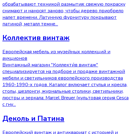
обрабатывают техникой размытия: свежую покраску
снимают и наносят заново, чтобы дерево приобрело
налет времени. Латунную фурнитуру покрывают
патиной, металл темне
...
Коллектив винтаж
Европейская мебель из музейных коллекций и
аукционов
Винтажный магазин "Коллекти́в винтаж"
специализируется на подборе и продаже винтажной
мебели и светильников европейского производства
1960-1990-х годов. Каталог включает стулья и кресла,
столы, шезлонги, журнальные столики, светильники,
люстры и зеркала: Marcel Breuer (культовая серия Cesca
с гну
...
Деколь и Патина
Европейский винтаж и антиквариат с историей и