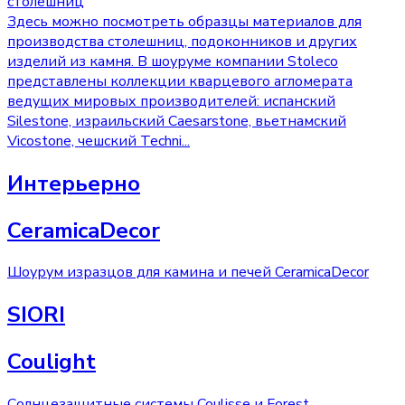
столешниц
Здесь можно посмотреть образцы материалов для
производства столешниц, подоконников и других
изделий из камня. В шоуруме компании Stoleco
представлены коллекции кварцевого агломерата
ведущих мировых производителей: испанский
Silestone, израильский Caesarstone, вьетнамский
Vicostone, чешский Techni
...
Интерьерно
CeramicaDecor
Шоурум изразцов для камина и печей CeramicaDecor
SIORI
Coulight
Солнцезащитные системы Coulisse и Forest