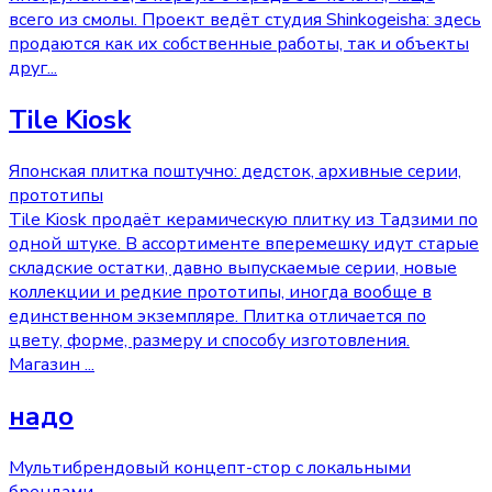
всего из смолы. Проект ведёт студия Shinkogeisha: здесь
продаются как их собственные работы, так и объекты
друг
...
Tile Kiosk
Японская плитка поштучно: дедсток, архивные серии,
прототипы
Tile Kiosk продаёт керамическую плитку из Тадзими по
одной штуке. В ассортименте вперемешку идут старые
складские остатки, давно выпускаемые серии, новые
коллекции и редкие прототипы, иногда вообще в
единственном экземпляре. Плитка отличается по
цвету, форме, размеру и способу изготовления.
Магазин
...
надо
Мультибрендовый концепт-стор с локальными
брендами