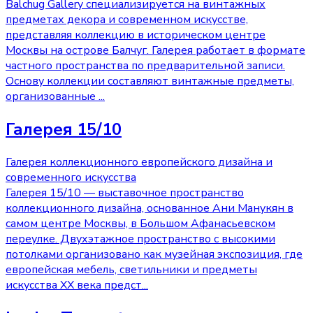
Balchug Gallery специализируется на винтажных
предметах декора и современном искусстве,
представляя коллекцию в историческом центре
Москвы на острове Балчуг. Галерея работает в формате
частного пространства по предварительной записи.
Основу коллекции составляют винтажные предметы,
организованные
...
Галерея 15/10
Галерея коллекционного европейского дизайна и
современного искусства
Галерея 15/10 — выставочное пространство
коллекционного дизайна, основанное Ани Манукян в
самом центре Москвы, в Большом Афанасьевском
переулке. Двухэтажное пространство с высокими
потолками организовано как музейная экспозиция, где
европейская мебель, светильники и предметы
искусства XX века предст
...