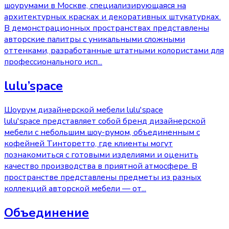
шоурумами в Москве, специализирующаяся на
архитектурных красках и декоративных штукатурках.
В демонстрационных пространствах представлены
авторские палитры с уникальными сложными
оттенками, разработанные штатными колористами для
профессионального исп
...
lulu’space
Шоурум дизайнерской мебели lulu'space
lulu'space представляет собой бренд дизайнерской
мебели с небольшим шоу-румом, объединенным с
кофейней Тинторетто, где клиенты могут
познакомиться с готовыми изделиями и оценить
качество производства в приятной атмосфере. В
пространстве представлены предметы из разных
коллекций авторской мебели — от
...
Объединение