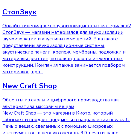
СтопЗвук
Онлайн-гипермаркет звукоизоляционных материалов2
СтопЗвук — магазин материалов для звукоизоляции,
шумоизоляции и акустики помещений. В каталоге
представлены звукоизоляционные системы,
акустические панели, крепеж, мембраны, подложки и
материалы для стен, потолков, полов и инженерных
конструкций. Компания также занимается подбором
материалов, про
...
New Craft Shop
Объекты из смолы и цифрового производства как
альтернатива массовым вещам
New Craft Shop — это магазин в Киото, который
собирает и продаёт предметы в направлении new craft.
Речь о вещах, сделанных с помощью цифровых
инструментов, в первую очередь 3D-печати, чаще