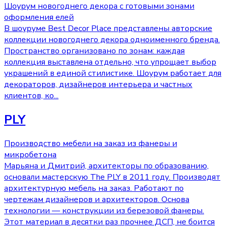
Шоурум новогоднего декора с готовыми зонами
оформления елей
В шоуруме Best Decor Place представлены авторские
коллекции новогоднего декора одноименного бренда.
Пространство организовано по зонам: каждая
коллекция выставлена отдельно, что упрощает выбор
украшений в единой стилистике. Шоурум работает для
декораторов, дизайнеров интерьера и частных
клиентов, ко
...
PLY
Производство мебели на заказ из фанеры и
микробетона
Марьяна и Дмитрий, архитекторы по образованию,
основали мастерскую The PLY в 2011 году. Производят
архитектурную мебель на заказ. Работают по
чертежам дизайнеров и архитекторов. Основа
технологии — конструкции из березовой фанеры.
Этот материал в десятки раз прочнее ДСП, не боится