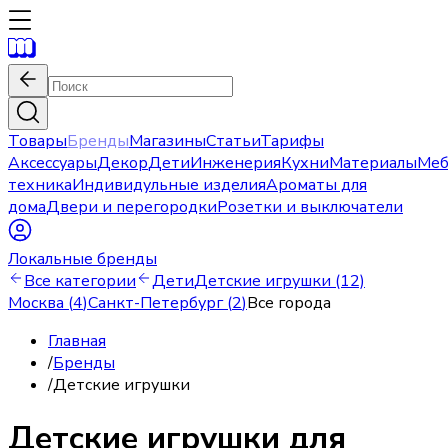
Товары
Бренды
Магазины
Статьи
Тарифы
Аксессуары
Декор
Дети
Инженерия
Кухни
Материалы
Меб
техника
Индивидульные изделия
Ароматы для
дома
Двери и перегородки
Розетки и выключатели
Локальные бренды
Все категории
Дети
Детские игрушки (12)
Москва
(
4
)
Санкт-Петербург
(
2
)
Все города
Главная
/
Бренды
/
Детские игрушки
Детские игрушки для