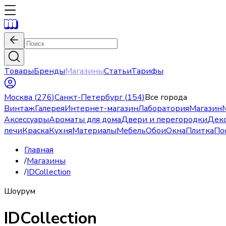
Товары
Бренды
Магазины
Статьи
Тарифы
Москва
(
276
)
Санкт-Петербург
(
154
)
Все города
Винтаж
Галерея
Интернет-магазин
Лаборатория
Магазин
Аксессуары
Ароматы для дома
Двери и перегородки
Дек
печи
Краска
Кухня
Материалы
Мебель
Обои
Окна
Плитка
По
Главная
/
Магазины
/
IDCollection
Шоурум
IDCollection