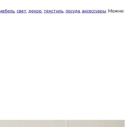
 мебель
,
свет
,
декор
,
текстиль
,
посуда
,
аксессуары
. Можно