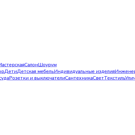
Мастерская
Салон
Шоурум
ор
Дети
Детская мебель
Индивидуальные изделия
Инжене
суда
Розетки и выключатели
Сантехника
Свет
Текстиль
Ули