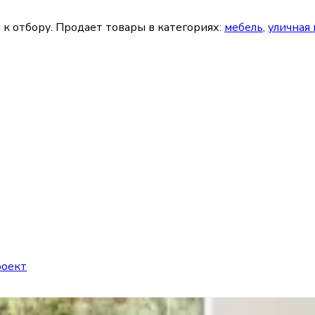
 к отбору.
Продает товары в категориях:
мебель
,
уличная
роект