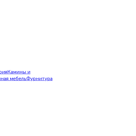
рия
Камины и
чная мебель
Фурнитура