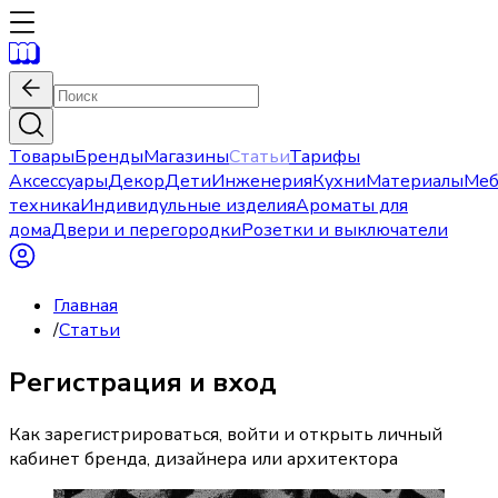
Товары
Бренды
Магазины
Статьи
Тарифы
Аксессуары
Декор
Дети
Инженерия
Кухни
Материалы
Меб
техника
Индивидульные изделия
Ароматы для
дома
Двери и перегородки
Розетки и выключатели
Главная
/
Статьи
Регистрация и вход
Как зарегистрироваться, войти и открыть личный
кабинет бренда, дизайнера или архитектора