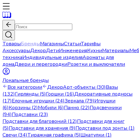
Товары
Бренды
Магазины
Статьи
Тарифы
Аксессуары
Декор
Дети
Инженерия
Кухни
Материалы
Меб
техника
Индивидульные изделия
Ароматы для
дома
Двери и перегородки
Розетки и выключатели
Локальные бренды
Все категории
Декор
Арт-объекты (30)
Вазы
(132)
Гирлянды (5)
Горшки (16)
Декоративные подносы
(17)
Елочные игрушки (24)
Зеркала (79)
Игрушки
(6)
Корзины (2)
Мобили (6)
Панно (22)
Подсвечники
(94)
Подставки (23)
Подставки для благовоний (12)
Подставки для книг
(5)
Подставки для хранения (9)
Подставки под зонты (1)
Свечи (34)
Тиражная графика (5)
Шкатулки (1)