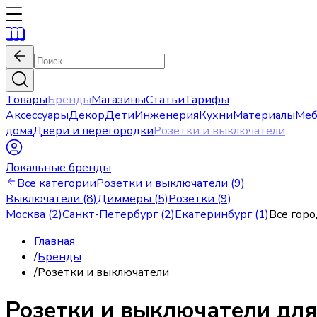
Товары
Бренды
Магазины
Статьи
Тарифы
Аксессуары
Декор
Дети
Инженерия
Кухни
Материалы
Меб
дома
Двери и перегородки
Розетки и выключатели
Локальные бренды
Все категории
Розетки и выключатели (9)
Выключатели (8)
Диммеры (5)
Розетки (9)
Москва
(
2
)
Санкт-Петербург
(
2
)
Екатеринбург
(
1
)
Все горо
Главная
/
Бренды
/
Розетки и выключатели
Розетки и выключатели для