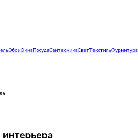
ель
Обои
Окна
Посуда
Сантехника
Свет
Текстиль
Фурнитура
да
 интерьера