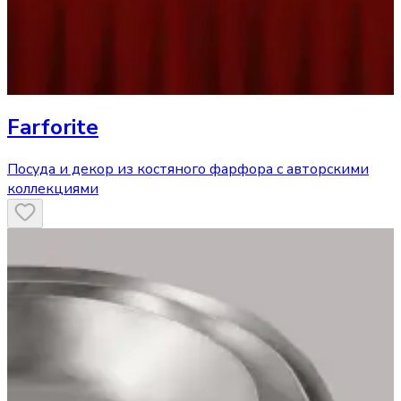
Farforite
Посуда и декор из костяного фарфора с авторскими
коллекциями