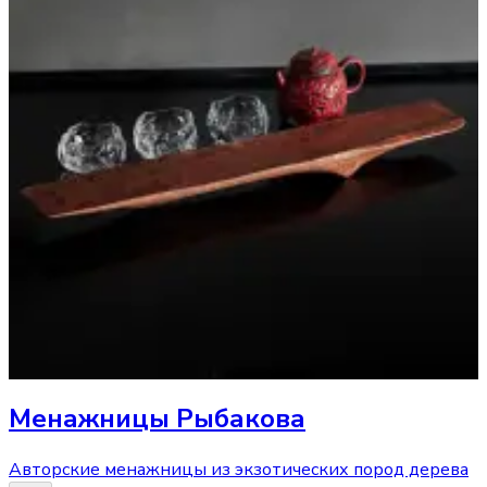
Менажницы Рыбакова
Авторские менажницы из экзотических пород дерева