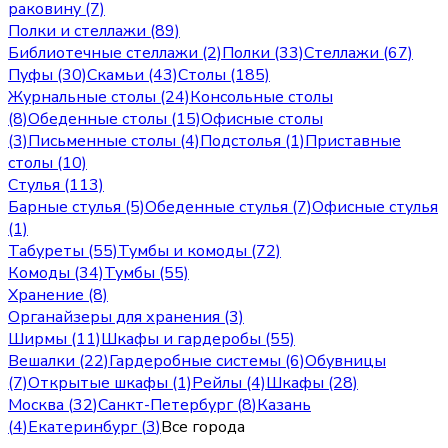
раковину (7)
Полки и стеллажи (89)
Библиотечные стеллажи (2)
Полки (33)
Стеллажи (67)
Пуфы (30)
Скамьи (43)
Столы (185)
Журнальные столы (24)
Консольные столы
(8)
Обеденные столы (15)
Офисные столы
(3)
Письменные столы (4)
Подстолья (1)
Приставные
столы (10)
Стулья (113)
Барные стулья (5)
Обеденные стулья (7)
Офисные стулья
(1)
Табуреты (55)
Тумбы и комоды (72)
Комоды (34)
Тумбы (55)
Хранение (8)
Органайзеры для хранения (3)
Ширмы (11)
Шкафы и гардеробы (55)
Вешалки (22)
Гардеробные системы (6)
Обувницы
(7)
Открытые шкафы (1)
Рейлы (4)
Шкафы (28)
Москва
(
32
)
Санкт-Петербург
(
8
)
Казань
(
4
)
Екатеринбург
(
3
)
Все города