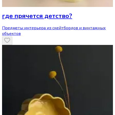
где прячется детство?
Предметы интерьера из скейтбордов и винтажных
объектов