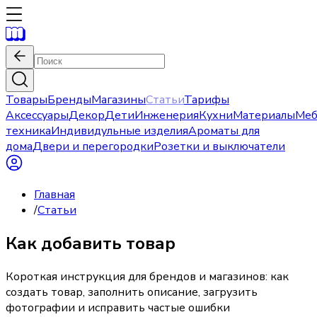
Товары
Бренды
Магазины
Статьи
Тарифы
Аксессуары
Декор
Дети
Инженерия
Кухни
Материалы
Меб
техника
Индивидульные изделия
Ароматы для
дома
Двери и перегородки
Розетки и выключатели
Главная
/
Статьи
Как добавить товар
Короткая инструкция для брендов и магазинов: как
создать товар, заполнить описание, загрузить
фотографии и исправить частые ошибки