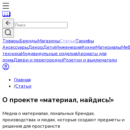
Товары
Бренды
Магазины
Статьи
Тарифы
Аксессуары
Декор
Дети
Инженерия
Кухни
Материалы
Меб
техника
Индивидульные изделия
Ароматы для
дома
Двери и перегородки
Розетки и выключатели
Главная
/
Статьи
О проекте «материал, найдись!»
Медиа о материалах, локальных брендах,
производствах и людях, которые создают предметы и
решения для пространств