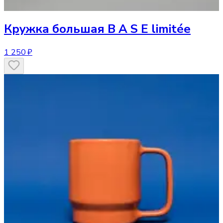
Кружка
большая B A S E limitée
1 250 ₽