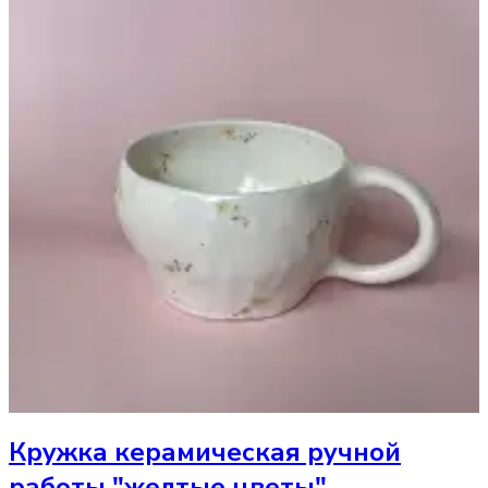
Кружка
керамическая ручной
работы "желтые цветы"