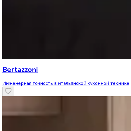
Bertazzoni
Инженерная точность в итальянской кухонной технике