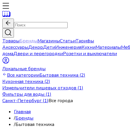
Товары
Бренды
Магазины
Статьи
Тарифы
Аксессуары
Декор
Дети
Инженерия
Кухни
Материалы
Меб
дома
Двери и перегородки
Розетки и выключатели
Локальные бренды
Все категории
Бытовая техника (2)
Кухонная техника (2)
Измельчители пищевых отходов (1)
Фильтры для воды (1)
Санкт-Петербург
(
1
)
Все города
Главная
/
Бренды
/
Бытовая техника