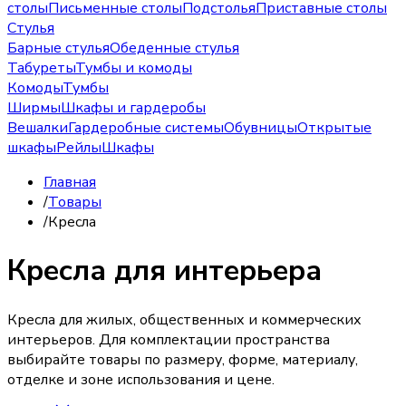
столы
Письменные столы
Подстолья
Приставные столы
Стулья
Барные стулья
Обеденные стулья
Табуреты
Тумбы и комоды
Комоды
Тумбы
Ширмы
Шкафы и гардеробы
Вешалки
Гардеробные системы
Обувницы
Открытые
шкафы
Рейлы
Шкафы
Главная
/
Товары
/
Кресла
Кресла для интерьера
Кресла для жилых, общественных и коммерческих
интерьеров. Для комплектации пространства
выбирайте товары по размеру, форме, материалу,
отделке и зоне использования и цене.