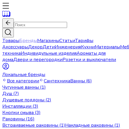
Товары
Бренды
Магазины
Статьи
Тарифы
Аксессуары
Декор
Дети
Инженерия
Кухни
Материалы
Меб
техника
Индивидульные изделия
Ароматы для
дома
Двери и перегородки
Розетки и выключатели
Локальные бренды
Все категории
Сантехника
Ванны (6)
Чугунные ванны (1)
Душ (7)
Душевые поддоны (2)
Инсталляции (3)
Кнопки смыва (3)
Раковины (16)
Встраиваемые раковины (1)
Накладные раковины (1)