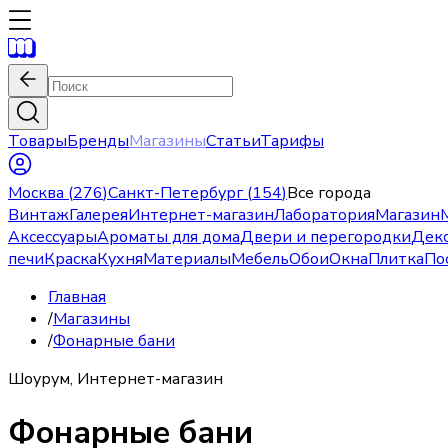
Товары
Бренды
Магазины
Статьи
Тарифы
Москва
(
276
)
Санкт-Петербург
(
154
)
Все города
Винтаж
Галерея
Интернет-магазин
Лаборатория
Магазин
Аксессуары
Ароматы для дома
Двери и перегородки
Дек
печи
Краска
Кухня
Материалы
Мебель
Обои
Окна
Плитка
По
Главная
/
Магазины
/
Фонарные бани
Шоурум, Интернет-магазин
Фонарные бани