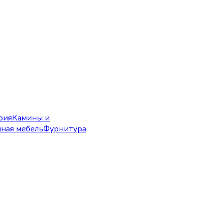
рия
Камины и
чная мебель
Фурнитура