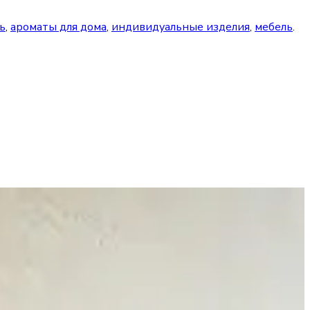
ь
,
ароматы для дома
,
индивидуальные изделия
,
мебель
.