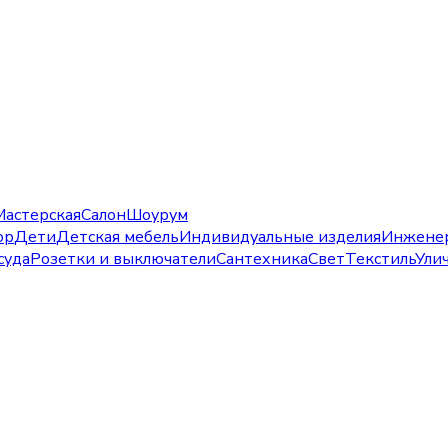
Мастерская
Салон
Шоурум
ор
Дети
Детская мебель
Индивидуальные изделия
Инжене
суда
Розетки и выключатели
Сантехника
Свет
Текстиль
Ули