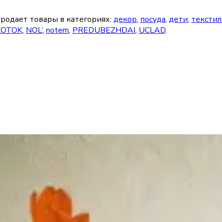
родает товары в категориях:
декор
,
посуда
,
дети
,
текстил
KOTOK
,
NOL’
,
notem
,
PREDUBEZHDAI
,
UCLAD
.