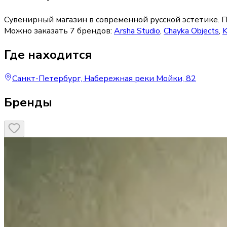
Сувенирный магазин в современной русской эстетике.
П
Можно заказать
7
брендов
:
Arsha Studio
,
Chayka Objects
,
Где находится
Санкт-Петербург, Набережная реки Мойки, 82
Бренды