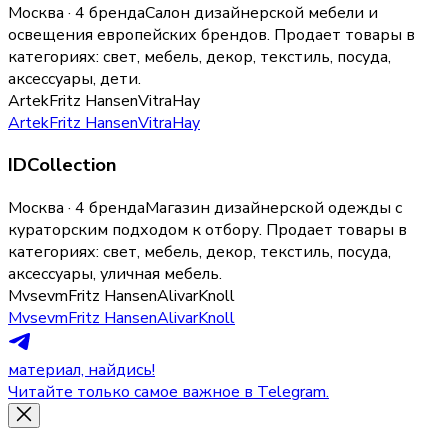
Москва · 4 бренда
Салон дизайнерской мебели и
освещения европейских брендов.
Продает товары в
категориях:
свет, мебель, декор, текстиль, посуда,
аксессуары, дети
.
Artek
Fritz Hansen
Vitra
Hay
Artek
Fritz Hansen
Vitra
Hay
IDCollection
Москва · 4 бренда
Магазин дизайнерской одежды с
кураторским подходом к отбору.
Продает товары в
категориях:
свет, мебель, декор, текстиль, посуда,
аксессуары, уличная мебель
.
Mvsevm
Fritz Hansen
Alivar
Knoll
Mvsevm
Fritz Hansen
Alivar
Knoll
материал, найдись!
Читайте только самое важное в Telegram.