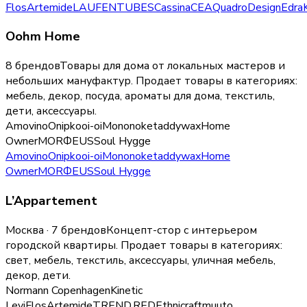
Flos
Artemide
LAUFEN
TUBES
Cassina
CEA
QuadroDesign
Edra
Oohm Home
8 брендов
Товары для дома от локальных мастеров и
небольших мануфактур.
Продает товары в категориях:
мебель, декор, посуда, ароматы для дома, текстиль,
дети, аксессуары
.
Amovino
Onipko
oi-oi
Mononoke
taddywax
Home
Owner
MORФEUS
Soul Hygge
Amovino
Onipko
oi-oi
Mononoke
taddywax
Home
Owner
MORФEUS
Soul Hygge
L’Appartement
Москва · 7 брендов
Концепт-стор с интерьером
городской квартиры.
Продает товары в категориях:
свет, мебель, текстиль, аксессуары, уличная мебель,
декор, дети
.
Normann Copenhagen
Kinetic
Levi
Flos
Artemide
TREND.RED
Ethnicraft
muuto