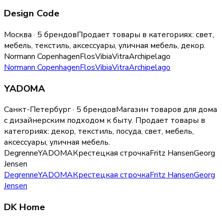
Design Code
Москва · 5 брендов
Продает товары в категориях:
свет,
мебель, текстиль, аксессуары, уличная мебель, декор
.
Normann Copenhagen
Flos
Vibia
Vitra
Archipelago
Normann Copenhagen
Flos
Vibia
Vitra
Archipelago
YADOMA
Санкт-Петербург · 5 брендов
Магазин товаров для дома
с дизайнерским подходом к быту.
Продает товары в
категориях:
декор, текстиль, посуда, свет, мебель,
аксессуары, уличная мебель
.
Degrenne
YADOMA
Крестецкая строчка
Fritz Hansen
Georg
Jensen
Degrenne
YADOMA
Крестецкая строчка
Fritz Hansen
Georg
Jensen
DK Home