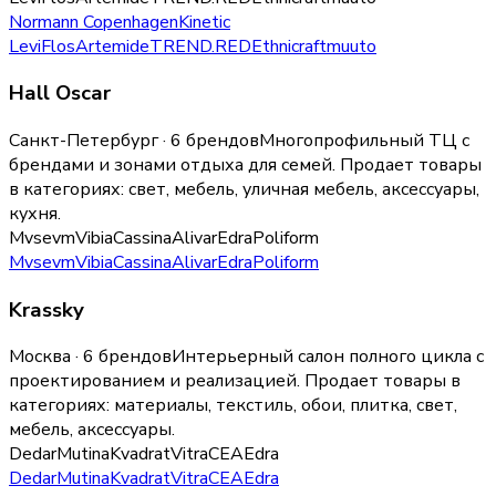
Normann Copenhagen
Kinetic
Levi
Flos
Artemide
TREND.RED
Ethnicraft
muuto
Hall Oscar
Санкт-Петербург · 6 брендов
Многопрофильный ТЦ с
брендами и зонами отдыха для семей.
Продает товары
в категориях:
свет, мебель, уличная мебель, аксессуары,
кухня
.
Mvsevm
Vibia
Cassina
Alivar
Edra
Poliform
Mvsevm
Vibia
Cassina
Alivar
Edra
Poliform
Krassky
Москва · 6 брендов
Интерьерный салон полного цикла с
проектированием и реализацией.
Продает товары в
категориях:
материалы, текстиль, обои, плитка, свет,
мебель, аксессуары
.
Dedar
Mutina
Kvadrat
Vitra
CEA
Edra
Dedar
Mutina
Kvadrat
Vitra
CEA
Edra