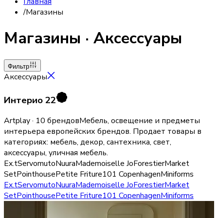
Главная
/
Магазины
Магазины
·
Аксессуары
Фильтр
Аксессуары
Интерио 22
Artplay · 10 брендов
Мебель, освещение и предметы
интерьера европейских брендов.
Продает товары в
категориях:
мебель, декор, сантехника, свет,
аксессуары, уличная мебель
.
Ex.t
Servomuto
Nuura
Mademoiselle Jo
Forestier
Market
Set
Pointhouse
Petite Friture
101 Copenhagen
Miniforms
Ex.t
Servomuto
Nuura
Mademoiselle Jo
Forestier
Market
Set
Pointhouse
Petite Friture
101 Copenhagen
Miniforms