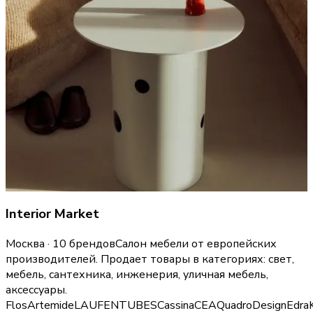
Interior Market
Москва · 10 брендов
Салон мебели от европейских
производителей.
Продает товары в категориях:
свет,
мебель, сантехника, инженерия, уличная мебель,
аксессуары
.
Flos
Artemide
LAUFEN
TUBES
Cassina
CEA
QuadroDesign
Edra