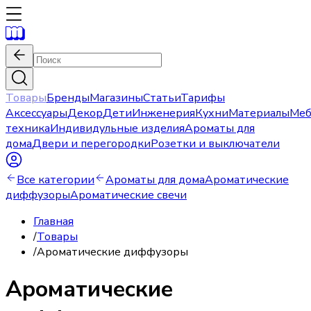
Товары
Бренды
Магазины
Статьи
Тарифы
Аксессуары
Декор
Дети
Инженерия
Кухни
Материалы
Меб
техника
Индивидульные изделия
Ароматы для
дома
Двери и перегородки
Розетки и выключатели
Все категории
Ароматы для дома
Ароматические
диффузоры
Ароматические свечи
Главная
/
Товары
/
Ароматические диффузоры
Ароматические