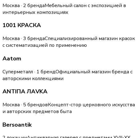
Москва · 2 бренда
Мебельный салон с экспозицией в
интерьерных композициях
1001 КРАСКА
Москва · 3 бренда
Специализированный магазин красок
с систематизацией по применению
Aatom
Суперметалл · 1 бренд
Официальный магазин бренда с
авторскими коллекциями
ANTIПА ЛАVKA
Москва · 5 брендов
Концепт-стор церковного искусства
и авторских предметов быта
Bersoantik
2 локации
Антикварная галерея с предметами XVII-XX