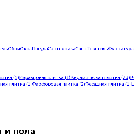
ель
Обои
Окна
Посуда
Сантехника
Свет
Текстиль
Фурнитура
литка (1)
Изразцовая плитка (1)
Керамическая плитка (23)
К
ная плитка (1)
Фарфоровая плитка (2)
Фасадная плитка (1)
Ц
 и пола