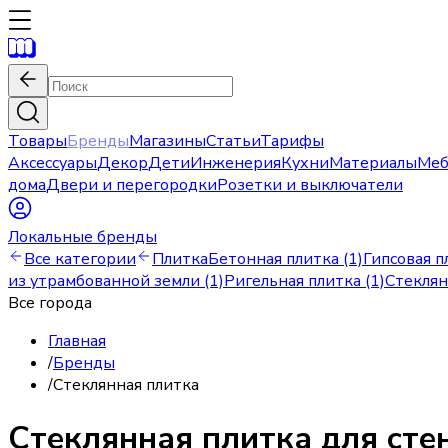
Товары
Бренды
Магазины
Статьи
Тарифы
Аксессуары
Декор
Дети
Инженерия
Кухни
Материалы
Меб
дома
Двери и перегородки
Розетки и выключатели
Локальные бренды
Все категории
Плитка
Бетонная плитка (1)
Гипсовая п
из утрамбованной земли (1)
Ригельная плитка (1)
Стеклян
Все города
Главная
/
Бренды
/
Стеклянная плитка
Стеклянная плитка для стен