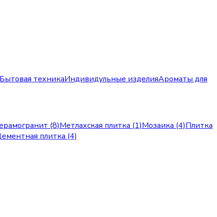
Бытовая техника
Индивидульные изделия
Ароматы для
ерамогранит (8)
Метлахская плитка (1)
Мозаика (4)
Плитка
ементная плитка (4)