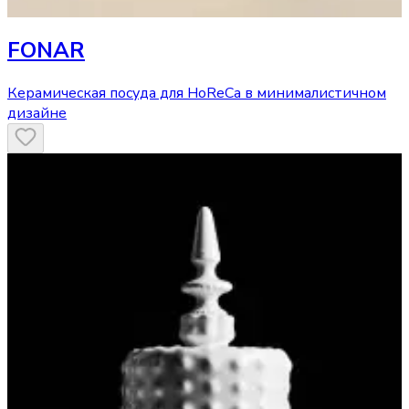
FONAR
Керамическая посуда для HoReCa в минималистичном
дизайне