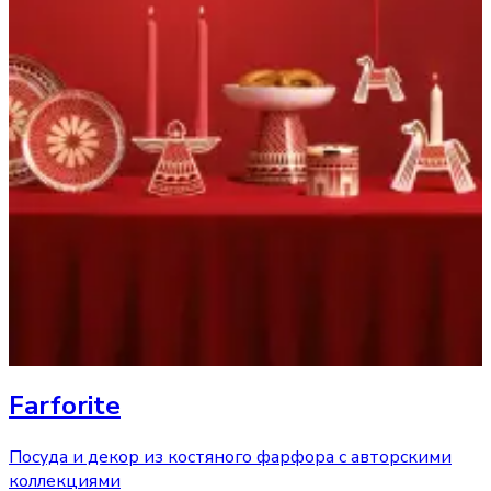
Farforite
Посуда и декор из костяного фарфора с авторскими
коллекциями