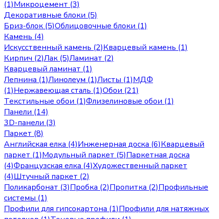
(1)
Микроцемент (3)
Декоративные блоки (5)
Бриз-блок (5)
Облицовочные блоки (1)
Камень (4)
Искусственный камень (2)
Кварцевый камень (1)
Кирпич (2)
Лак (5)
Ламинат (2)
Кварцевый ламинат (1)
Лепнина (1)
Линолеум (1)
Листы (1)
МДФ
(1)
Нержавеющая сталь (1)
Обои (21)
Текстильные обои (1)
Флизелиновые обои (1)
Панели (14)
3D-панели (3)
Паркет (8)
Английская елка (4)
Инженерная доска (6)
Кварцевый
паркет (1)
Модульный паркет (5)
Паркетная доска
(4)
Французская елка (4)
Художественный паркет
(4)
Штучный паркет (2)
Поликарбонат (3)
Пробка (2)
Пропитка (2)
Профильные
системы (1)
Профили для гипсокартона (1)
Профили для натяжных