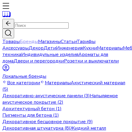
Товары
Бренды
Магазины
Статьи
Тарифы
Аксессуары
Декор
Дети
Инженерия
Кухни
Материалы
Меб
техника
Индивидульные изделия
Ароматы для
дома
Двери и перегородки
Розетки и выключатели
Локальные бренды
Все категории
Материалы
Акустический материал
(5)
Декоративно-акустические панели (3)
Напыляемое
акустическое покрытие (2)
Архитектурный бетон (1)
Пигменты для бетона (1)
Декоративное бесшовное покрытие (9)
Декоративная штукатурка (8)
Жидкий металл