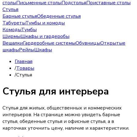
столы
Письменные столы
Подстолья
Приставные столы
Стулья
Барные стулья
Обеденные стулья
Табуреты
Тумбы и комоды
Комоды
Тумбы
Ширмы
Шкафы и гардеробы
Вешалки
Гардеробные системы
Обувницы
Открытые
шкафы
Рейлы
Шкафы
Главная
/
Товары
/
Стулья
Стулья для интерьера
Стулья для жилых, общественных и коммерческих
интерьеров. На странице можно увидеть барные
стулья, обеденные стулья и офисные стулья, а в
карточках уточнить цену, наличие и характеристики.