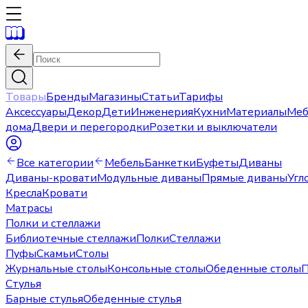
Товары
Бренды
Магазины
Статьи
Тарифы
Аксессуары
Декор
Дети
Инженерия
Кухни
Материалы
Меб
дома
Двери и перегородки
Розетки и выключатели
Все категории
Мебель
Банкетки
Буфеты
Диваны
Диваны-кровати
Модульные диваны
Прямые диваны
Угл
Кресла
Кровати
Матрасы
Полки и стеллажи
Библиотечные стеллажи
Полки
Стеллажи
Пуфы
Скамьи
Столы
Журнальные столы
Консольные столы
Обеденные столы
П
Стулья
Барные стулья
Обеденные стулья