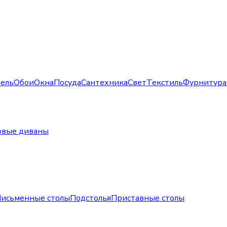
ель
Обои
Окна
Посуда
Сантехника
Свет
Текстиль
Фурнитура
овые диваны
исьменные столы
Подстолья
Приставные столы