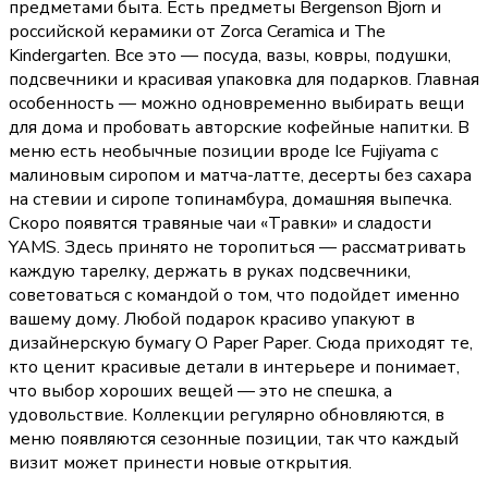
предметами быта. Есть предметы Bergenson Bjorn и
российской керамики от Zorca Ceramica и The
Kindergarten. Все это — посуда, вазы, ковры, подушки,
подсвечники и красивая упаковка для подарков. Главная
особенность — можно одновременно выбирать вещи
для дома и пробовать авторские кофейные напитки. В
меню есть необычные позиции вроде Ice Fujiyama с
малиновым сиропом и матча-латте, десерты без сахара
на стевии и сиропе топинамбура, домашняя выпечка.
Скоро появятся травяные чаи «Травки» и сладости
YAMS. Здесь принято не торопиться — рассматривать
каждую тарелку, держать в руках подсвечники,
советоваться с командой о том, что подойдет именно
вашему дому. Любой подарок красиво упакуют в
дизайнерскую бумагу O Paper Paper. Сюда приходят те,
кто ценит красивые детали в интерьере и понимает,
что выбор хороших вещей — это не спешка, а
удовольствие. Коллекции регулярно обновляются, в
меню появляются сезонные позиции, так что каждый
визит может принести новые открытия.