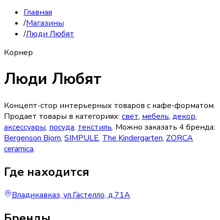
Главная
/
Магазины
/
Люди Любят
Корнер
Люди Любят
Концепт-стор интерьерных товаров с кафе-форматом.
Продает товары в категориях:
свет
,
мебель
,
декор
,
аксессуары
,
посуда
,
текстиль
. Можно заказать
4
бренда
:
Bergenson Bjorn
,
SIMPULE
,
The Kindergarten
,
ZORCA
ceramica
.
Где находится
Владикавказ, ул.Гастелло, д.71А
Бренды