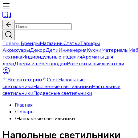
Товары
Бренды
Магазины
Статьи
Тарифы
Аксессуары
Декор
Дети
Инженерия
Кухни
Материалы
Меб
техника
Индивидульные изделия
Ароматы для
дома
Двери и перегородки
Розетки и выключатели
Все категории
Свет
Напольные
светильники
Настенные светильники
Настольные
светильники
Подвесные светильники
Главная
/
Товары
/
Напольные светильники
Напольные светильники