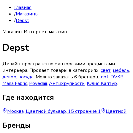
Главная
/
Магазины
/
Depst
Магазин, Интернет-магазин
Depst
Дизайн-пространство с авторскими предметами
интерьера.
Продает товары в категориях:
свет
,
мебель
,
декор
,
посуда
. Можно заказать
6
брендов
:
.dpt
,
DVKB
,
Mana Fabric
,
Povedaii
,
Антихрупкость
,
Юлия Каптур
.
Где находится
Москва, Цветной бульвар, 15 строение 1
Цветной
Бренды