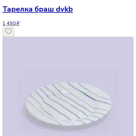
Тарелка
браш dvkb
1 490 ₽