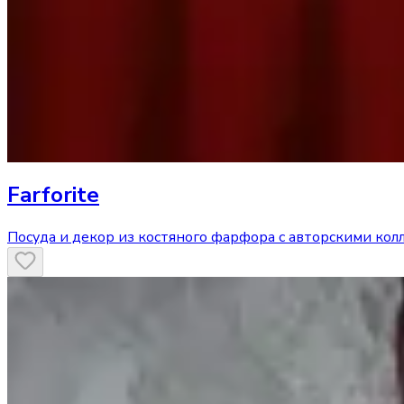
Farforite
Посуда и декор из костяного фарфора с авторскими ко