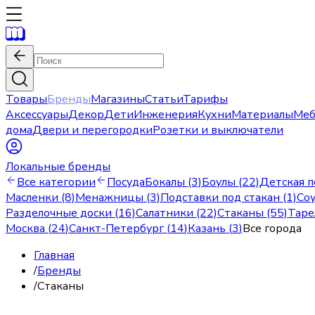
Товары
Бренды
Магазины
Статьи
Тарифы
Аксессуары
Декор
Дети
Инженерия
Кухни
Материалы
Меб
дома
Двери и перегородки
Розетки и выключатели
Локальные бренды
Все категории
Посуда
Бокалы (3)
Боулы (22)
Детская п
Масленки (8)
Менажницы (3)
Подставки под стакан (1)
Соу
Разделочные доски (16)
Салатники (22)
Стаканы (55)
Таре
Москва
(
24
)
Санкт-Петербург
(
14
)
Казань
(
3
)
Все города
Главная
/
Бренды
/
Стаканы