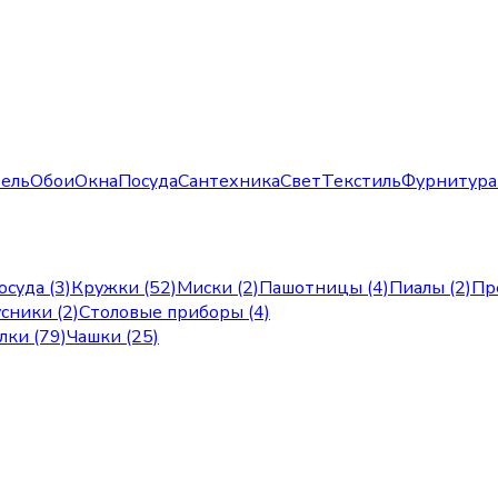
ель
Обои
Окна
Посуда
Сантехника
Свет
Текстиль
Фурнитура
осуда (3)
Кружки (52)
Миски (2)
Пашотницы (4)
Пиалы (2)
Пр
сники (2)
Столовые приборы (4)
лки (79)
Чашки (25)