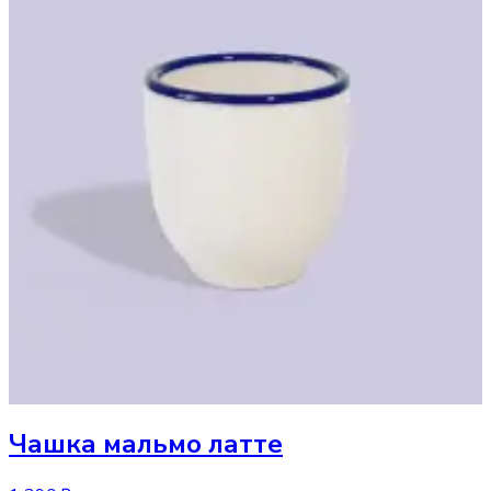
Чашка
мальмо латте