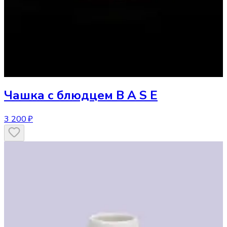
Чашка
с блюдцем B A S E
3 200 ₽