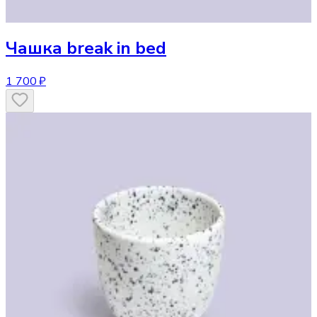
Чашка
break in bed
1 700 ₽