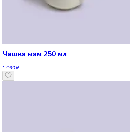
Чашка
мам 250 мл
1 060 ₽