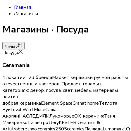
Главная
/
Магазины
Магазины
·
Посуда
Фильтр
Посуда
Ceramania
4 локации · 23 бренда
Маркет керамики ручной работы
отечественных мастеров.
Продает товары в
категориях:
декор, посуда, свет, мебель, материалы,
плитка
.
добрая керамика
Element Space
Granat home
Теплота
Рук
Luvah
Wild Muse
Саша
Акопян
НАСЛЕДИЛИ
Лукоморье
ОХ! керамика
Таня
Макаренко
Тишь
li pottery
KESLER Ceramics &
Art
utro
berezhno.ceramics
2505ceramics
Паллада
Lumomarkt
Cr