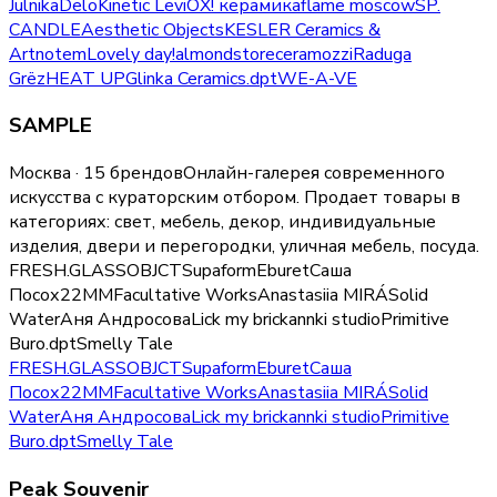
Julnika
Delo
Kinetic Levi
ОХ! керамика
flame moscow
SP.
CANDLE
Aesthetic Objects
KESLER Ceramics &
Art
notem
Lovely day!
almondstore
ceramozzi
Raduga
Grёz
HEAT UP
Glinka Ceramics
.dpt
WE-A-VE
SAMPLE
Москва · 15 брендов
Онлайн-галерея современного
искусства с кураторским отбором.
Продает товары в
категориях:
свет, мебель, декор, индивидуальные
изделия, двери и перегородки, уличная мебель, посуда
.
FRESH.GLASS
OBJCT
Supaform
Eburet
Саша
Посох
22MM
Facultative Works
Anastasiia MIRÁ
Solid
Water
Аня Андросова
Lick my brick
annki studio
Primitive
Buro
.dpt
Smelly Tale
FRESH.GLASS
OBJCT
Supaform
Eburet
Саша
Посох
22MM
Facultative Works
Anastasiia MIRÁ
Solid
Water
Аня Андросова
Lick my brick
annki studio
Primitive
Buro
.dpt
Smelly Tale
Peak Souvenir