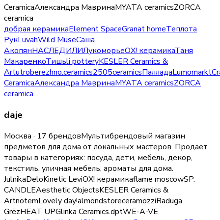
Ceramica
Александра Маврина
MYATA ceramics
ZORCA
ceramica
добрая керамика
Element Space
Granat home
Теплота
Рук
Luvah
Wild Muse
Саша
Акопян
НАСЛЕДИЛИ
Лукоморье
ОХ! керамика
Таня
Макаренко
Тишь
li pottery
KESLER Ceramics &
Art
utro
berezhno.ceramics
2505ceramics
Паллада
Lumomarkt
Cr
Ceramica
Александра Маврина
MYATA ceramics
ZORCA
ceramica
daje
Москва · 17 брендов
Мультибрендовый магазин
предметов для дома от локальных мастеров.
Продает
товары в категориях:
посуда, дети, мебель, декор,
текстиль, уличная мебель, ароматы для дома
.
Julnika
Delo
Kinetic Levi
ОХ! керамика
flame moscow
SP.
CANDLE
Aesthetic Objects
KESLER Ceramics &
Art
notem
Lovely day!
almondstore
ceramozzi
Raduga
Grёz
HEAT UP
Glinka Ceramics
.dpt
WE-A-VE