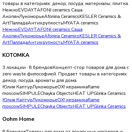
товары в категориях:
декор, посуда, материалы, плитка
.
Нежно
EVDAY
TAFONI ceramics
Саша
Акопян
Лукоморье
Afonina Ceramics
KESLER Ceramics &
Art
Паллада
Антихрупкость
MYATA ceramics
Нежно
EVDAY
TAFONI ceramics
Саша
Акопян
Лукоморье
Afonina Ceramics
KESLER Ceramics &
Art
Паллада
Антихрупкость
MYATA ceramics
KOTOMKA
3 локации · 8 брендов
Концепт-стор товаров для дома с
zero waste философией.
Продает товары в категориях:
декор, посуда, ароматы для дома
.
Юлия Каптур
Лукоморье
ОХ! керамика
flame
moscow
SIMPULE
Chayka Objects
HEAT UP
Glinka Ceramics
Юлия Каптур
Лукоморье
ОХ! керамика
flame
moscow
SIMPULE
Chayka Objects
HEAT UP
Glinka Ceramics
Oohm Home
8 брендов
Товары для дома от локальных мастеров и