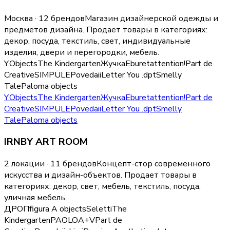
Москва · 12 брендов
Магазин дизайнерской одежды и
предметов дизайна.
Продает товары в категориях:
декор, посуда, текстиль, свет, индивидуальные
изделия, двери и перегородки, мебель
.
Y.Objects
The Kindergarten
Жучка
Eburet
attention!
Part de
Creative
SIMPULE
Povedaii
Letter You
.dpt
Smelly
Tale
Paloma objects
Y.Objects
The Kindergarten
Жучка
Eburet
attention!
Part de
Creative
SIMPULE
Povedaii
Letter You
.dpt
Smelly
Tale
Paloma objects
IRNBY ART ROOM
2 локации · 11 брендов
Концепт-стор современного
искусства и дизайн-объектов.
Продает товары в
категориях:
декор, свет, мебель, текстиль, посуда,
уличная мебель
.
ДРОП
figura A objects
Seletti
The
Kindergarten
PAOLO
A+V
Part de