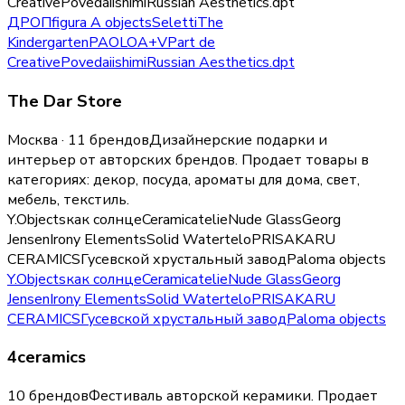
Creative
Povedaii
shimi
Russian Aesthetics
.dpt
ДРОП
figura A objects
Seletti
The
Kindergarten
PAOLO
A+V
Part de
Creative
Povedaii
shimi
Russian Aesthetics
.dpt
The Dar Store
Москва · 11 брендов
Дизайнерские подарки и
интерьер от авторских брендов.
Продает товары в
категориях:
декор, посуда, ароматы для дома, свет,
мебель, текстиль
.
Y.Objects
как солнце
Ceramicatelie
Nude Glass
Georg
Jensen
Irony Elements
Solid Water
telo
PRISAKARU
CERAMICS
Гусевской хрустальный завод
Paloma objects
Y.Objects
как солнце
Ceramicatelie
Nude Glass
Georg
Jensen
Irony Elements
Solid Water
telo
PRISAKARU
CERAMICS
Гусевской хрустальный завод
Paloma objects
4ceramics
10 брендов
Фестиваль авторской керамики.
Продает