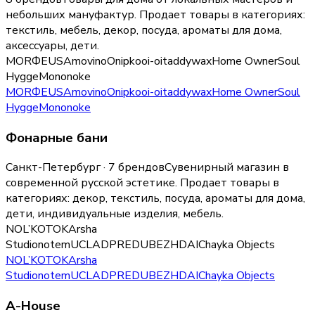
небольших мануфактур.
Продает товары в категориях:
текстиль, мебель, декор, посуда, ароматы для дома,
аксессуары, дети
.
MORФEUS
Amovino
Onipko
oi-oi
taddywax
Home Owner
Soul
Hygge
Mononoke
MORФEUS
Amovino
Onipko
oi-oi
taddywax
Home Owner
Soul
Hygge
Mononoke
Фонарные бани
Санкт-Петербург · 7 брендов
Сувенирный магазин в
современной русской эстетике.
Продает товары в
категориях:
декор, текстиль, посуда, ароматы для дома,
дети, индивидуальные изделия, мебель
.
NOL’
KOTOK
Arsha
Studio
notem
UCLAD
PREDUBEZHDAI
Chayka Objects
NOL’
KOTOK
Arsha
Studio
notem
UCLAD
PREDUBEZHDAI
Chayka Objects
A-House