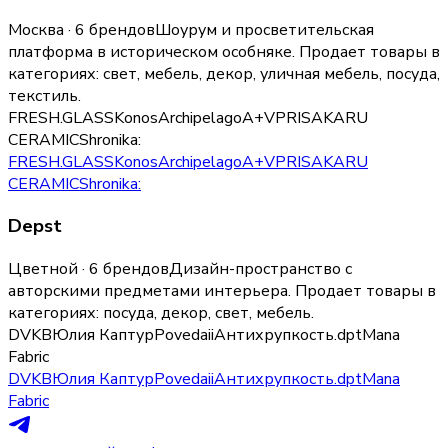
Москва · 6 брендов
Шоурум и просветительская
платформа в историческом особняке.
Продает товары в
категориях:
свет, мебель, декор, уличная мебель, посуда,
текстиль
.
FRESH.GLASS
Konos
Archipelago
A+V
PRISAKARU
CERAMICS
hronika:
FRESH.GLASS
Konos
Archipelago
A+V
PRISAKARU
CERAMICS
hronika:
Depst
Цветной · 6 брендов
Дизайн-пространство с
авторскими предметами интерьера.
Продает товары в
категориях:
посуда, декор, свет, мебель
.
DVKB
Юлия Каптур
Povedaii
Антихрупкость
.dpt
Mana
Fabric
DVKB
Юлия Каптур
Povedaii
Антихрупкость
.dpt
Mana
Fabric