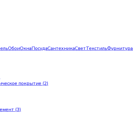
ель
Обои
Окна
Посуда
Сантехника
Свет
Текстиль
Фурнитура
)
ическое покрытие (2)
мент (3)