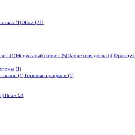
сталь (1)
Обои (21)
кет (1)
Модульный паркет (5)
Паркетная доска (4)
Французс
стемы (1)
толков (1)
Теневые профили (1)
1)
Шпон (3)