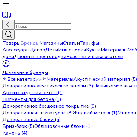
Товары
Бренды
Магазины
Статьи
Тарифы
Аксессуары
Декор
Дети
Инженерия
Кухни
Материалы
Меб
дома
Двери и перегородки
Розетки и выключатели
Локальные бренды
Все категории
Материалы
Акустический материал (5
Декоративно-акустические панели (3)
Напыляемое акуст
Архитектурный бетон (1)
Пигменты для бетона (1)
Декоративное бесшовное покрытие (9)
Декоративная штукатурка (8)
Жидкий металл (1)
Микроце
Декоративные блоки (5)
Бриз-блок (5)
Облицовочные блоки (1)
Камень (4)