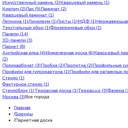
Искусственный камень (2)
Кварцевый камень (1)
Кирпич (2)
Лак (5)
Ламинат (2)
Кварцевый ламинат (1)
Лепнина (1)
Линолеум (1)
Листы (1)
МДФ (1)
Нержавеющая 
Текстильные обои (1)
Флизелиновые обои (1)
Панели (14)
3D-панели (3)
Паркет (8)
Английская елка (4)
Инженерная доска (6)
Кварцевый пар
(2)
Поликарбонат (3)
Пробка (2)
Пропитка (2)
Профильные си
Профили для гипсокартона (1)
Профили для натяжных по
Стекло (1)
Фактурное стекло (1)
Стеклоблок (1)
Террасная доска (1)
Терраццо (3)
Фанера (
Москва
(
3
)
Все города
Главная
/
Бренды
/
Паркетная доска