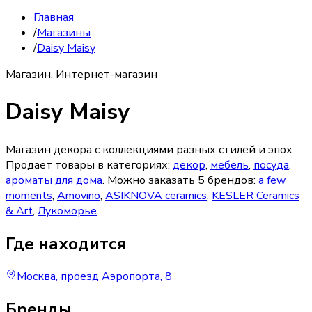
Главная
/
Магазины
/
Daisy Maisy
Магазин, Интернет-магазин
Daisy Maisy
Магазин декора с коллекциями разных стилей и эпох.
Продает товары в категориях:
декор
,
мебель
,
посуда
,
ароматы для дома
. Можно заказать
5
брендов
:
a few
moments
,
Amovino
,
ASIKNOVA ceramics
,
KESLER Ceramics
& Art
,
Лукоморье
.
Где находится
Москва, проезд Аэропорта, 8
Бренды