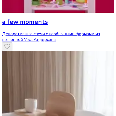
a few moments
Декоративные свечи с необычными формами из
вселенной Уэса Андерсона