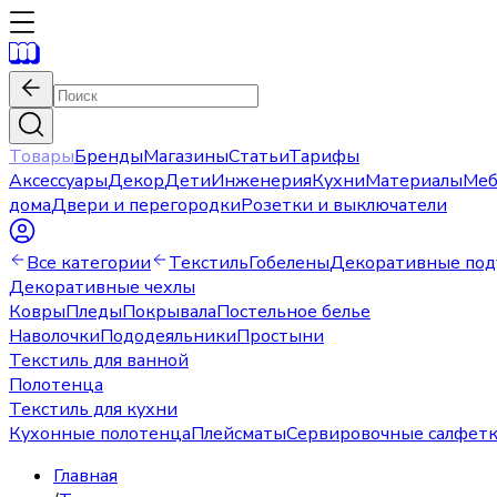
Товары
Бренды
Магазины
Статьи
Тарифы
Аксессуары
Декор
Дети
Инженерия
Кухни
Материалы
Меб
дома
Двери и перегородки
Розетки и выключатели
Все категории
Текстиль
Гобелены
Декоративные по
Декоративные чехлы
Ковры
Пледы
Покрывала
Постельное белье
Наволочки
Пододеяльники
Простыни
Текстиль для ванной
Полотенца
Текстиль для кухни
Кухонные полотенца
Плейсматы
Сервировочные салфет
Главная