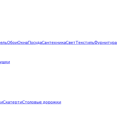
ель
Обои
Окна
Посуда
Сантехника
Свет
Текстиль
Фурнитура
душки
ки
Скатерти
Столовые дорожки