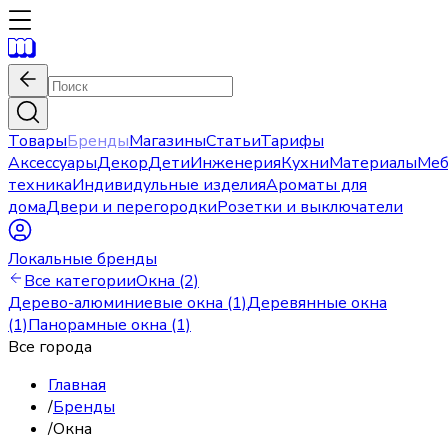
Товары
Бренды
Магазины
Статьи
Тарифы
Аксессуары
Декор
Дети
Инженерия
Кухни
Материалы
Меб
техника
Индивидульные изделия
Ароматы для
дома
Двери и перегородки
Розетки и выключатели
Локальные бренды
Все категории
Окна (2)
Дерево-алюминиевые окна (1)
Деревянные окна
(1)
Панорамные окна (1)
Все города
Главная
/
Бренды
/
Окна