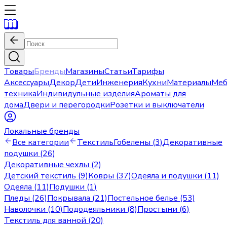
Товары
Бренды
Магазины
Статьи
Тарифы
Аксессуары
Декор
Дети
Инженерия
Кухни
Материалы
Меб
техника
Индивидульные изделия
Ароматы для
дома
Двери и перегородки
Розетки и выключатели
Локальные бренды
Все категории
Текстиль
Гобелены (3)
Декоративные
подушки (26)
Декоративные чехлы (2)
Детский текстиль (9)
Ковры (37)
Одеяла и подушки (11)
Одеяла (11)
Подушки (1)
Пледы (26)
Покрывала (21)
Постельное белье (53)
Наволочки (10)
Пододеяльники (8)
Простыни (6)
Текстиль для ванной (20)