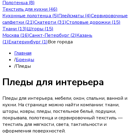
Полотенца (8)
Текстиль для кухни (46)
Кухонные полотенца (5)
Плейсматы (4)
Сервировочные
салфетки (21)
Скатерти (31)
Столовые дорожки (15)
Ткани (13)
Шторы (15)
Москва
(
16
)
Санкт-Петербург
(
2
)
Казань
(
1
)
Екатеринбург
(
1
)
Все города
Главная
/
Бренды
/
Пледы
Пледы для интерьера
Пледы для интерьера, мебели, окон, спальни, ванной и
кухни. На странице можно найти компании: ткани,
шторы, ковры, пледы, постельное бельё, подушки,
покрывала, полотенца и сервировочный текстиль —
текстиль для мягкости, света, тактильности и
оформления поверхностей.