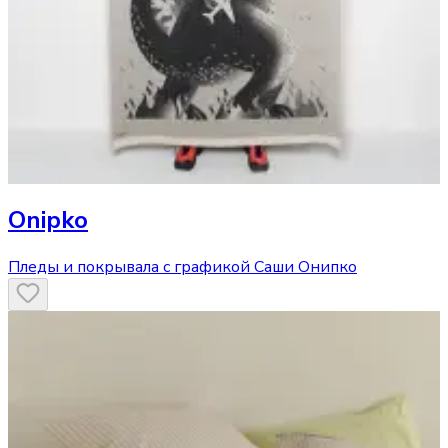
Onipko
Пледы и покрывала с графикой Саши Онипко