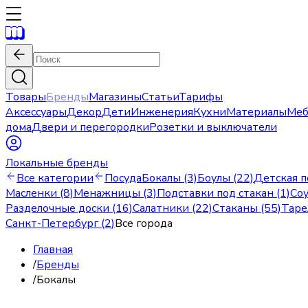
Товары
Бренды
Магазины
Статьи
Тарифы
Аксессуары
Декор
Дети
Инженерия
Кухни
Материалы
Меб
дома
Двери и перегородки
Розетки и выключатели
Локальные бренды
Все категории
Посуда
Бокалы (3)
Боулы (22)
Детская п
Масленки (8)
Менажницы (3)
Подставки под стакан (1)
Соу
Разделочные доски (16)
Салатники (22)
Стаканы (55)
Таре
Санкт-Петербург
(
2
)
Все города
Главная
/
Бренды
/
Бокалы