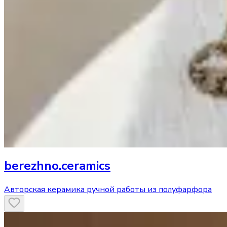
berezhno.ceramics
Авторская керамика ручной работы из полуфарфора