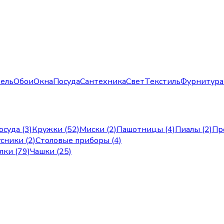
ель
Обои
Окна
Посуда
Сантехника
Свет
Текстиль
Фурнитура
осуда (3)
Кружки (52)
Миски (2)
Пашотницы (4)
Пиалы (2)
Пр
сники (2)
Столовые приборы (4)
лки (79)
Чашки (25)