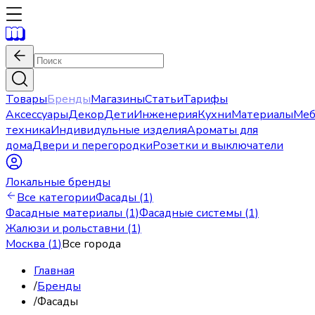
Товары
Бренды
Магазины
Статьи
Тарифы
Аксессуары
Декор
Дети
Инженерия
Кухни
Материалы
Меб
техника
Индивидульные изделия
Ароматы для
дома
Двери и перегородки
Розетки и выключатели
Локальные бренды
Все категории
Фасады (1)
Фасадные материалы (1)
Фасадные системы (1)
Жалюзи и рольставни (1)
Москва
(
1
)
Все города
Главная
/
Бренды
/
Фасады