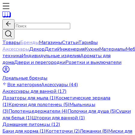
Товары
Бренды
Магазины
Статьи
Тарифы
Аксессуары
Декор
Дети
Инженерия
Кухни
Материалы
Меб
техника
Индивидульные изделия
Ароматы для
дома
Двери и перегородки
Розетки и выключатели
Локальные бренды
Все категории
Аксессуары (44)
Аксессуары для ванной (17)
Дозаторы для мыла (1)
Косметические зеркала
(1)
Крючки для полотенец (5)
Мыльницы
(3)
Полотенцедержатели (4)
Полочки для душа (5)
Сушки
для белья (1)
Шторки для ванной (1)
Домашние питомцы (12)
Баки для корма (1)
Когтеточки (2)
Лежанки (8)
Миски для