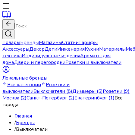
Товары
Бренды
Магазины
Статьи
Тарифы
Аксессуары
Декор
Дети
Инженерия
Кухни
Материалы
Меб
техника
Индивидульные изделия
Ароматы для
дома
Двери и перегородки
Розетки и выключатели
Локальные бренды
Все категории
Розетки и
выключатели
Выключатели (8)
Диммеры (5)
Розетки (9)
Москва
(
2
)
Санкт-Петербург
(
2
)
Екатеринбург
(
1
)
Все
города
Главная
/
Бренды
/
Выключатели