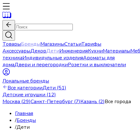
Товары
Бренды
Магазины
Статьи
Тарифы
Аксессуары
Декор
Дети
Инженерия
Кухни
Материалы
Меб
техника
Индивидульные изделия
Ароматы для
дома
Двери и перегородки
Розетки и выключатели
Локальные бренды
Все категории
Дети (51)
Детские игрушки (12)
Москва
(
29
)
Санкт-Петербург
(
7
)
Казань
(
2
)
Все города
Главная
/
Бренды
/
Дети