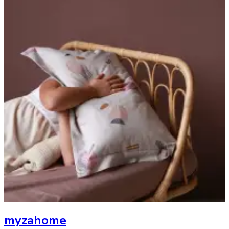
myzahome