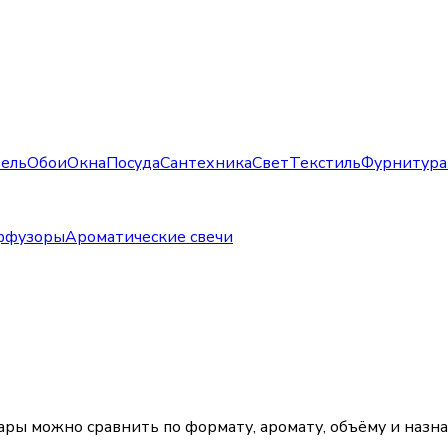
ель
Обои
Окна
Посуда
Сантехника
Свет
Текстиль
Фурнитура
ффузоры
Ароматические свечи
вары можно сравнить по формату, аромату, объёму и назн