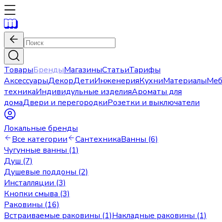
Товары
Бренды
Магазины
Статьи
Тарифы
Аксессуары
Декор
Дети
Инженерия
Кухни
Материалы
Меб
техника
Индивидульные изделия
Ароматы для
дома
Двери и перегородки
Розетки и выключатели
Локальные бренды
Все категории
Сантехника
Ванны (6)
Чугунные ванны (1)
Душ (7)
Душевые поддоны (2)
Инсталляции (3)
Кнопки смыва (3)
Раковины (16)
Встраиваемые раковины (1)
Накладные раковины (1)