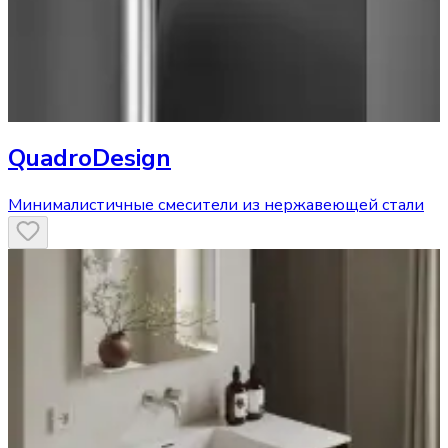
QuadroDesign
Минималистичные смесители из нержавеющей стали