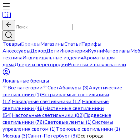
Товары
Бренды
Магазины
Статьи
Тарифы
Аксессуары
Декор
Дети
Инженерия
Кухни
Материалы
Меб
техника
Индивидульные изделия
Ароматы для
дома
Двери и перегородки
Розетки и выключатели
Локальные бренды
Все категории
Свет
Абажуры (3)
Акустические
светильники (1)
Встраиваемые светильники
(12)
Накладные светильники (12)
Напольные
светильники (46)
Настенные светильники
(54)
Настольные светильники (82)
Подвесные
светильники (76)
Световые ленты (1)
Системы
управления светом (1)
Трековые светильники (1)
Москва
(
3
)
Санкт-Петербург
(
3
)
Все города