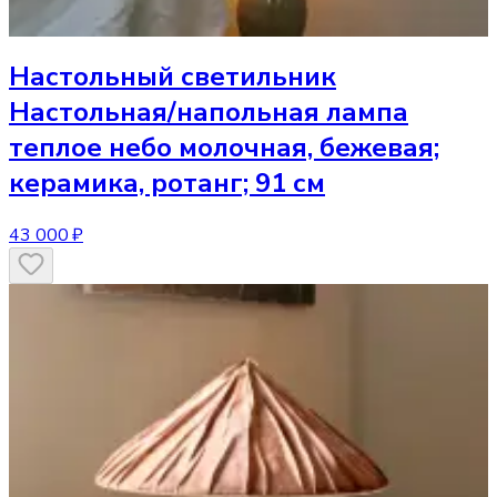
Настольный светильник
Настольная/напольная лампа
теплое небо молочная, бежевая;
керамика, ротанг; 91 см
43 000 ₽