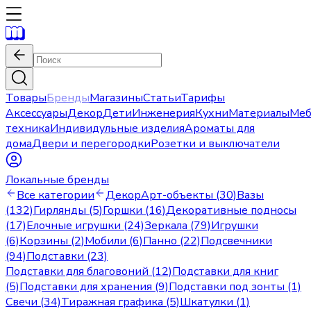
Товары
Бренды
Магазины
Статьи
Тарифы
Аксессуары
Декор
Дети
Инженерия
Кухни
Материалы
Меб
техника
Индивидульные изделия
Ароматы для
дома
Двери и перегородки
Розетки и выключатели
Локальные бренды
Все категории
Декор
Арт-объекты (30)
Вазы
(132)
Гирлянды (5)
Горшки (16)
Декоративные подносы
(17)
Елочные игрушки (24)
Зеркала (79)
Игрушки
(6)
Корзины (2)
Мобили (6)
Панно (22)
Подсвечники
(94)
Подставки (23)
Подставки для благовоний (12)
Подставки для книг
(5)
Подставки для хранения (9)
Подставки под зонты (1)
Свечи (34)
Тиражная графика (5)
Шкатулки (1)