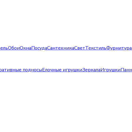
ель
Обои
Окна
Посуда
Сантехника
Свет
Текстиль
Фурнитура
ративные подносы
Елочные игрушки
Зеркала
Игрушки
Пан