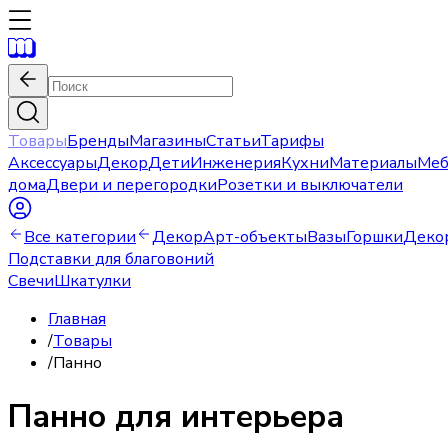
Товары
Бренды
Магазины
Статьи
Тарифы
Аксессуары
Декор
Дети
Инженерия
Кухни
Материалы
Меб
дома
Двери и перегородки
Розетки и выключатели
Все категории
Декор
Арт-объекты
Вазы
Горшки
Деко
Подставки для благовоний
Свечи
Шкатулки
Главная
/
Товары
/
Панно
Панно для интерьера