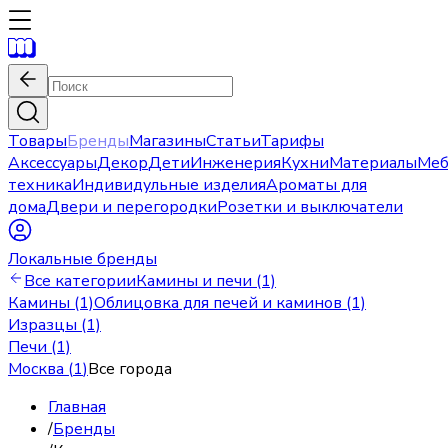
Товары
Бренды
Магазины
Статьи
Тарифы
Аксессуары
Декор
Дети
Инженерия
Кухни
Материалы
Меб
техника
Индивидульные изделия
Ароматы для
дома
Двери и перегородки
Розетки и выключатели
Локальные бренды
Все категории
Камины и печи (1)
Камины (1)
Облицовка для печей и каминов (1)
Изразцы (1)
Печи (1)
Москва
(
1
)
Все города
Главная
/
Бренды