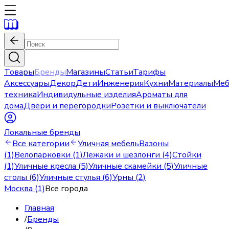
Товары
Бренды
Магазины
Статьи
Тарифы
Аксессуары
Декор
Дети
Инженерия
Кухни
Материалы
Меб
техника
Индивидульные изделия
Ароматы для
дома
Двери и перегородки
Розетки и выключатели
Локальные бренды
Все категории
Уличная мебель
Вазоны
(1)
Велопарковки (1)
Лежаки и шезлонги (4)
Стойки
(1)
Уличные кресла (5)
Уличные скамейки (5)
Уличные
столы (6)
Уличные стулья (6)
Урны (2)
Москва
(
1
)
Все города
Главная
/
Бренды