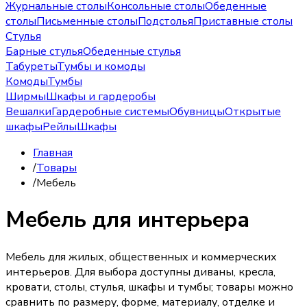
Журнальные столы
Консольные столы
Обеденные
столы
Письменные столы
Подстолья
Приставные столы
Стулья
Барные стулья
Обеденные стулья
Табуреты
Тумбы и комоды
Комоды
Тумбы
Ширмы
Шкафы и гардеробы
Вешалки
Гардеробные системы
Обувницы
Открытые
шкафы
Рейлы
Шкафы
Главная
/
Товары
/
Мебель
Мебель для интерьера
Мебель для жилых, общественных и коммерческих
интерьеров. Для выбора доступны диваны, кресла,
кровати, столы, стулья, шкафы и тумбы; товары можно
сравнить по размеру, форме, материалу, отделке и