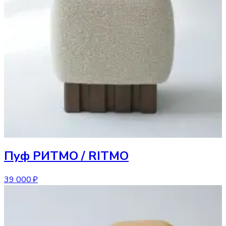
Пуф
РИТМО / RITMO
39 000 ₽