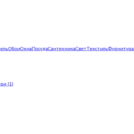
ель
Обои
Окна
Посуда
Сантехника
Свет
Текстиль
Фурнитура
ри (1)