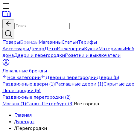
Товары
Бренды
Магазины
Статьи
Тарифы
Аксессуары
Декор
Дети
Инженерия
Кухни
Материалы
Меб
дома
Двери и перегородки
Розетки и выключатели
Локальные бренды
Все категории
Двери и перегородки
Двери (8)
Раздвижные двери (1)
Распашные двери (1)
Скрытые две
Перегородки (5)
Раздвижные перегородки (2)
Москва
(
1
)
Санкт-Петербург
(
3
)
Все города
Главная
/
Бренды
/
Перегородки